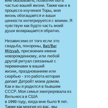
мне оказываете, позволяя быть
частью вашей жизни. Также как и в
процессе изучения Торы,
моя
жизнь обогащается и ваши
ценности интегрируется с моими. Я
чувствую
как будто часть моей
души возвращается обратно.
Независимо от того если это
свадьба, похороны,
Bat/Bar
Mitzvah
, присвоение имени
новорожденному, или любой
другой ритуал связанныи́ с
переменами в вашей
жизни, празднованием или
скорбью - это работа которая
делает Детройт моим домом.
Как и вы я родился в бывшем
СССР. Моя семья эмигрировала из
Вильнюса в США
в 1990 году, когда мне было 9 лет.
Также как многие из вас, мы